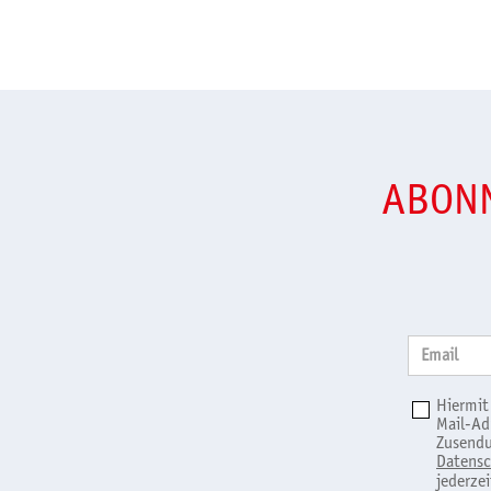
ABONN
Email
Hiermit
Mail-Ad
Zusendu
Datensc
jederze