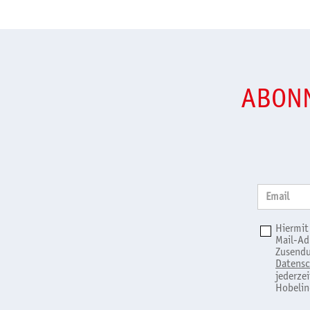
ABONN
Email
Hiermit
Mail-Ad
Zusendu
Datensc
jederze
Hobelin