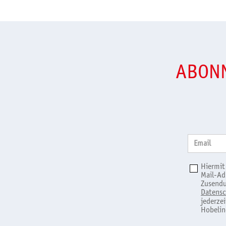
ABONN
Email
Hiermit
Mail-Ad
Zusendu
Datensc
jederze
Hobelin