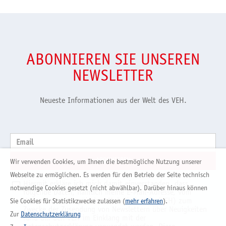
ABONNIEREN SIE UNSEREN
NEWSLETTER
Neueste Informationen aus der Welt des VEH.
Email
Wir verwenden Cookies, um Ihnen die bestmögliche Nutzung unserer
Webseite zu ermöglichen. Es werden für den Betrieb der Seite technisch
Hiermit erkläre ich mich damit einverstanden, dass
notwendige Cookies gesetzt (nicht abwählbar). Darüber hinaus können
folgende Daten, nämlich meine E-Mail-Adresse, vom
Verband der Europäischen Hobelindustrie (VEH) zum
Sie Cookies für Statistikzwecke zulassen (
mehr erfahren
).
Zwecke der Zusendung von Newslettern über Neuigkeiten
Zur
Datenschutzerklärung
rund um den VEH im Einklang mit der