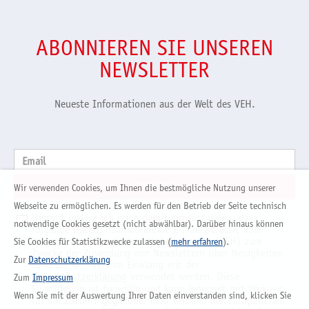
ABONNIEREN SIE UNSEREN
NEWSLETTER
Neueste Informationen aus der Welt des VEH.
Email
Wir verwenden Cookies, um Ihnen die bestmögliche Nutzung unserer
Webseite zu ermöglichen. Es werden für den Betrieb der Seite technisch
Hiermit erkläre ich mich damit einverstanden, dass
notwendige Cookies gesetzt (nicht abwählbar). Darüber hinaus können
folgende Daten, nämlich meine E-Mail-Adresse, vom
Verband der Europäischen Hobelindustrie (VEH) zum
Sie Cookies für Statistikzwecke zulassen (
mehr erfahren
).
Zwecke der Zusendung von Newslettern über Neuigkeiten
Zur
Datenschutzerklärung
rund um den VEH im Einklang mit der
Datenschutzerklärung
verwendet werden. Diese
Zum
Impressum
Einwilligung ist freiwillig und kann jederzeit mit Wirkung
Wenn Sie mit der Auswertung Ihrer Daten einverstanden sind, klicken Sie
für die Zukunft gegenüber dem Verband der Europäischen