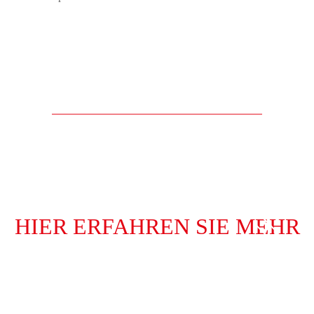
HIER ERFAHREN SIE MEHR
VIDEOS
MERKBLATT
TERRASSE