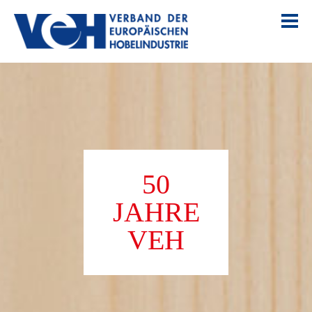
50
JAHRE
VEH