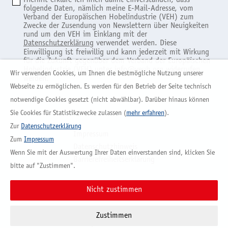
Hiermit erkläre ich mich damit einverstanden, dass
folgende Daten, nämlich meine E-Mail-Adresse, vom
Verband der Europäischen Hobelindustrie (VEH) zum
Zwecke der Zusendung von Newslettern über Neuigkeiten
rund um den VEH im Einklang mit der
Datenschutzerklärung
verwendet werden. Diese
Einwilligung ist freiwillig und kann jederzeit mit Wirkung
für die Zukunft gegenüber dem Verband der Europäischen
Hobelindustrie (VEH) unter
info@veuh.org
widerrufen
Wir verwenden Cookies, um Ihnen die bestmögliche Nutzung unserer
werden.
Webseite zu ermöglichen. Es werden für den Betrieb der Seite technisch
notwendige Cookies gesetzt (nicht abwählbar). Darüber hinaus können
Sie Cookies für Statistikzwecke zulassen (
mehr erfahren
).
Zur
Datenschutzerklärung
Impressum
Zum
Impressum
Datenschutzhinweis
Wenn Sie mit der Auswertung Ihrer Daten einverstanden sind, klicken Sie
Barrierefreiheitserklärung
bitte auf "Zustimmen".
Vertrag widerrufen
Nicht zustimmen
Zustimmen
© 2026 Verband der Europäischen Hobelindustrie