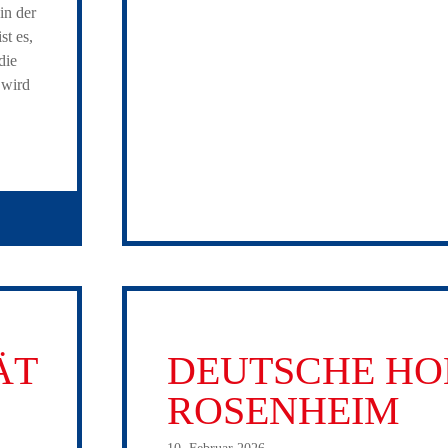
in der
st es,
die
 wird
ÄT
DEUTSCHE HO
ROSENHEIM