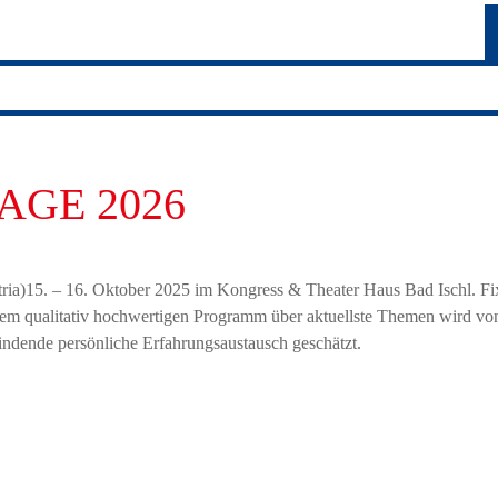
AGE 2026
a)15. – 16. Oktober 2025 im Kongress & Thea­ter­ Haus Bad Ischl. F
m quali­tativ hoch­wer­tigen Programm über aktu­ellste Themen wird vo
­fin­dende persön­liche Erfah­rungs­aus­tausch geschätzt.