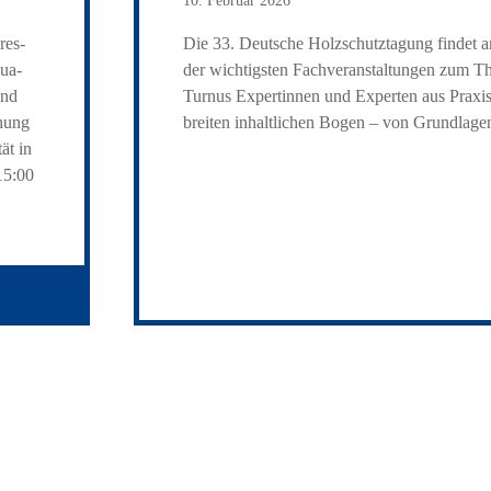
10. Februar 2026
­es­
Die 33. Deutsche Holzschutztagung findet a
qua­
der wichtigsten Fachveranstaltungen zum T
and
Turnus Expertinnen und Experten aus Praxis
chung
breiten inhaltlichen Bogen – von Grundlage
tät in
15:00