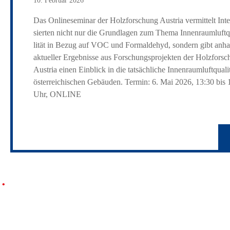
10. Februar 2026
Das Online­se­minar der Holzforschung Austria vermit­telt Inter
sierten nicht nur die Grund­lagen zum Thema Innen­raum­luft­
lität in Bezug auf VOC und Form­al­dehyd, sondern gibt anh
aktu­eller Ergeb­nisse aus Forschungs­pro­jekten der Holz­for­s
Austria einen Einblick in die tatsäch­liche Innen­raum­luft­qua­li
öster­rei­chi­schen Gebäuden. Termin: 6. Mai 2026, 13:30 bis 
Uhr, ONLINE