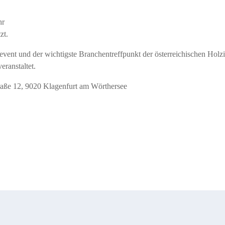
hr
zt.
itevent und der wichtigste Branchentreffpunkt der österreichischen Hol
eranstaltet.
raße 12, 9020 Klagenfurt am Wörthersee