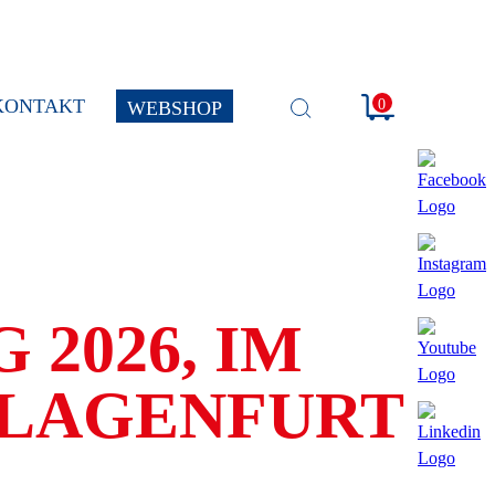
KONTAKT
0
WEBSHOP
SUCHE
ÖFFNEN
2026, IM
KLAGENFURT