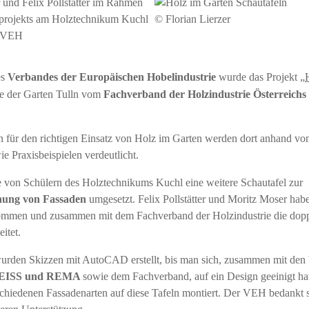
© Florian Lierzer
r/VEH
es
Verbandes der Europäischen Hobelindustrie
wurde das Projekt „
e der Garten Tulln vom
Fachverband der Holzindustrie Österreichs
 für den richtigen Einsatz von Holz im Garten werden dort anhand vo
e Praxisbeispielen verdeutlicht.
von Schülern des Holztechnikums Kuchl eine weitere Schautafel zur
hung von Fassaden
umgesetzt. Felix Pollstätter und Moritz Moser hab
mmen und zusammen mit dem Fachverband der Holzindustrie die doppe
itet.
urden Skizzen mit AutoCAD erstellt, bis man sich, zusammen mit den
 WEISS und REMA
sowie dem Fachverband, auf ein Design geeinigt ha
chiedenen Fassadenarten auf diese Tafeln montiert. Der VEH bedankt si