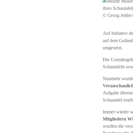
© Georg Jeitle
Auf Initiative d
auf dem Geländ
umgesetzt.
Die Grundregeln
Schautafeln sowi
Nunmehr wurde 
Veranschaulic
Aufgabe überno
Schautafel erarbe
Immer wieder w
Mitgliedern
wurden die vers