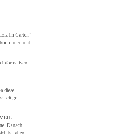
Holz im Garten
“
koordiniert und
n informativen
en diese
lseitige
VEH-
tte. Danach
ch bei allen