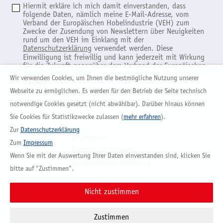
Hiermit erkläre ich mich damit einverstanden, dass
folgende Daten, nämlich meine E-Mail-Adresse, vom
Verband der Europäischen Hobelindustrie (VEH) zum
Zwecke der Zusendung von Newslettern über Neuigkeiten
rund um den VEH im Einklang mit der
Datenschutzerklärung
verwendet werden. Diese
Einwilligung ist freiwillig und kann jederzeit mit Wirkung
für die Zukunft gegenüber dem Verband der Europäischen
Hobelindustrie (VEH) unter
info@veuh.org
widerrufen
Wir verwenden Cookies, um Ihnen die bestmögliche Nutzung unserer
werden.
Webseite zu ermöglichen. Es werden für den Betrieb der Seite technisch
notwendige Cookies gesetzt (nicht abwählbar). Darüber hinaus können
Sie Cookies für Statistikzwecke zulassen (
mehr erfahren
).
Zur
Datenschutzerklärung
Impressum
Zum
Impressum
Datenschutzhinweis
Wenn Sie mit der Auswertung Ihrer Daten einverstanden sind, klicken Sie
Barrierefreiheitserklärung
bitte auf "Zustimmen".
Vertrag widerrufen
Nicht zustimmen
Zustimmen