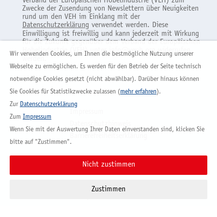
Verband der Europäischen Hobelindustrie (VEH) zum
Zwecke der Zusendung von Newslettern über Neuigkeiten
rund um den VEH im Einklang mit der
Datenschutzerklärung
verwendet werden. Diese
Einwilligung ist freiwillig und kann jederzeit mit Wirkung
für die Zukunft gegenüber dem Verband der Europäischen
Hobelindustrie (VEH) unter
info@veuh.org
widerrufen
Wir verwenden Cookies, um Ihnen die bestmögliche Nutzung unserer
werden.
Webseite zu ermöglichen. Es werden für den Betrieb der Seite technisch
notwendige Cookies gesetzt (nicht abwählbar). Darüber hinaus können
Sie Cookies für Statistikzwecke zulassen (
mehr erfahren
).
Zur
Datenschutzerklärung
Impressum
Zum
Impressum
Datenschutzhinweis
Wenn Sie mit der Auswertung Ihrer Daten einverstanden sind, klicken Sie
Barrierefreiheitserklärung
bitte auf "Zustimmen".
Vertrag widerrufen
Nicht zustimmen
Zustimmen
© 2026 Verband der Europäischen Hobelindustrie