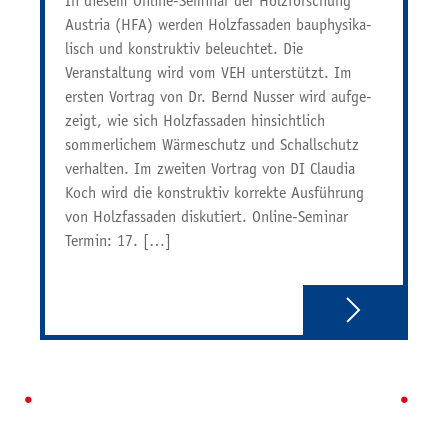
In diesem Online-Seminar der Holzforschung
Austria (HFA) werden Holz­fas­saden bauphy­si­ka­
lisch und konstruktiv beleuchtet. Die
Veranstaltung wird vom VEH unterstützt. Im
ersten Vortrag von Dr. Bernd Nusser wird aufge­
zeigt, wie sich Holz­fas­saden hinsicht­lich
sommer­li­chem Wärme­schutz und Schall­schutz
verhalten. Im zweiten Vortrag von DI Claudia
Koch wird die konstruktiv korrekte Ausfüh­rung
von Holz­fas­saden disku­tiert. Online-Seminar
Termin: 17. […]