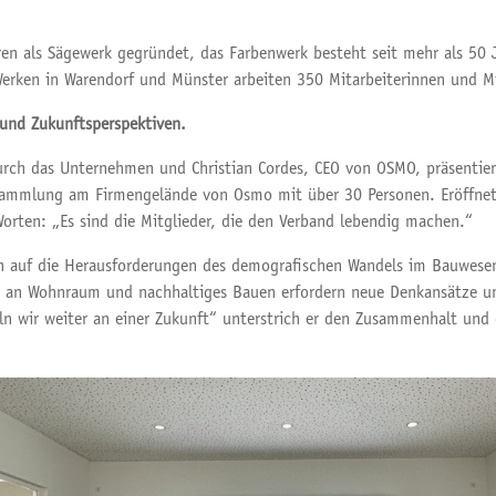
en als Sägewerk gegründet, das Farbenwerk besteht seit mehr als 50 
Werken in Warendorf und Münster arbeiten 350 Mitarbeiterinnen und Mi
 und Zukunftsperspektiven.
durch das Unternehmen und Christian Cordes, CEO von OSMO, präsentie
rsammlung am Firmengelände von Osmo mit über 30 Personen. Eröffne
Worten: „Es sind die Mitglieder, die den Verband lebendig machen.“
uch auf die Herausforderungen des demografischen Wandels im Bauwese
en an Wohnraum und nachhaltiges Bauen erfordern neue Denkansätze 
n wir weiter an einer Zukunft“ unterstrich er den Zusammenhalt und 