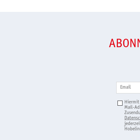
ABONN
Email
Hiermit
Mail-Ad
Zusendu
Datensc
jederze
Hobelin