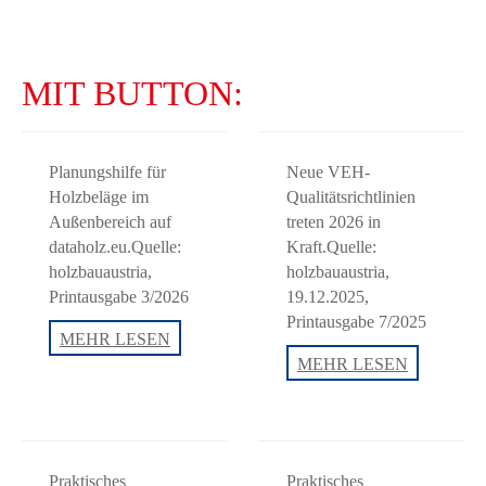
MIT BUTTON:
Planungshilfe für
Neue VEH-
Holzbeläge im
Qualitätsrichtlinien
Außenbereich auf
treten 2026 in
dataholz.eu.Quelle:
Kraft.Quelle:
holzbauaustria,
holzbauaustria,
Printausgabe 3/2026
19.12.2025,
Printausgabe 7/2025
Terrasse
MEHR LESEN
Neue
digital
MEHR LESEN
VEH-
Qualitätsric
2026
Praktisches
Praktisches