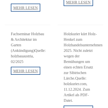
dataholz.eu
MEHR LESEN
Fachseminar
MEHR LESEN
–
Holzbau
Terrassenpl
&
Architektur
(Nachbericht)
Fachseminar Holzbau
Holzkurier kürt Holz-
& Architektur im
Henkel zum
Garten
Holzhandelsunternehmen
(Ankündigung)Quelle:
2025. Nicht zuletzt
holzbauaustria,
wegen der
02/2025
Bemühungen um
einen echten Ersatz
Fachseminar
MEHR LESEN
zur Sibirischen
Holzbau
Lärche.Quelle:
&
holzkurier.com,
Architektur
11.12.2024. Zum
im
Artikel als PDF-
Garten
Datei.