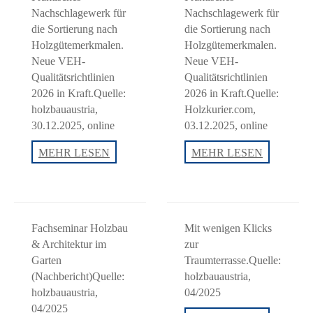
Nachschlagewerk für
Nachschlagewerk für
die Sortierung nach
die Sortierung nach
Holzgütemerkmalen.
Holzgütemerkmalen.
Neue VEH-
Neue VEH-
Qualitätsrichtlinien
Qualitätsrichtlinien
2026 in Kraft.Quelle:
2026 in Kraft.Quelle:
holzbauaustria,
Holzkurier.com,
30.12.2025, online
03.12.2025, online
Neue
Neue
MEHR LESEN
MEHR LESEN
VEH-
VEH-
Qualitätsrichtlinien
Qualitätsric
2026
ab
Januar
Fachseminar Holzbau
Mit wenigen Klicks
& Architektur im
zur
Garten
Traumterrasse.Quelle:
(Nachbericht)Quelle:
holzbauaustria,
holzbauaustria,
04/2025
04/2025