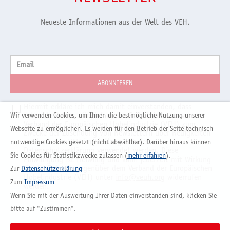
Neueste Informationen aus der Welt des VEH.
Email
Hiermit erkläre ich mich damit einverstanden, dass
folgende Daten, nämlich meine E-Mail-Adresse, vom
Wir verwenden Cookies, um Ihnen die bestmögliche Nutzung unserer
Verband der Europäischen Hobelindustrie (VEH) zum
Webseite zu ermöglichen. Es werden für den Betrieb der Seite technisch
Zwecke der Zusendung von Newslettern über Neuigkeiten
rund um den VEH im Einklang mit der
notwendige Cookies gesetzt (nicht abwählbar). Darüber hinaus können
Datenschutzerklärung
verwendet werden. Diese
Sie Cookies für Statistikzwecke zulassen (
mehr erfahren
).
Einwilligung ist freiwillig und kann jederzeit mit Wirkung
für die Zukunft gegenüber dem Verband der Europäischen
Zur
Datenschutzerklärung
Hobelindustrie (VEH) unter
info@veuh.org
widerrufen
Zum
Impressum
werden.
Wenn Sie mit der Auswertung Ihrer Daten einverstanden sind, klicken Sie
bitte auf "Zustimmen".